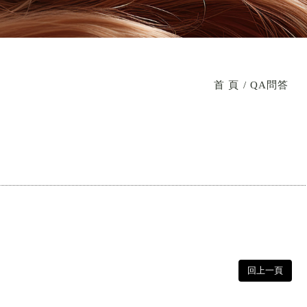
首 頁
QA問答
回上一頁