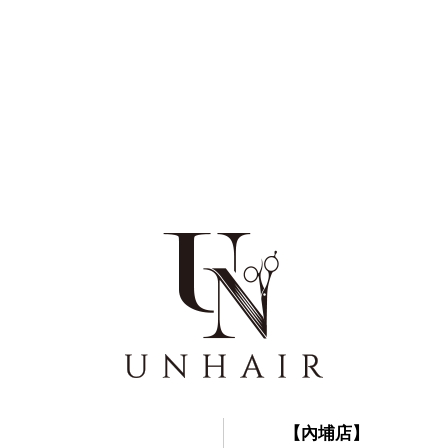
】
【內埔店】