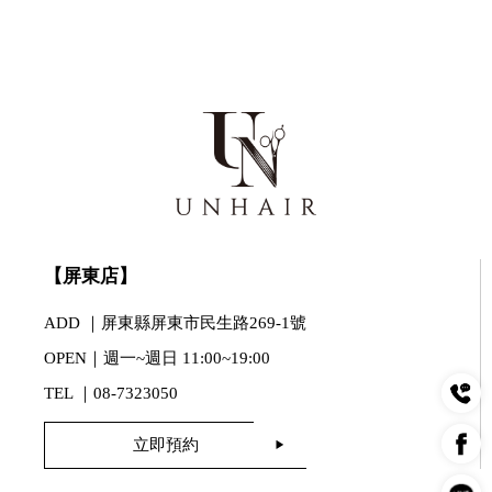
【屏東店】
ADD ｜屏東縣屏東市民生路269-1號
OPEN｜週一~週日 11:00~19:00
TEL ｜
08-7323050
立即預約