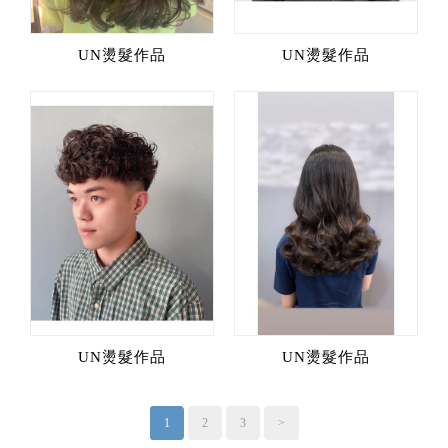
UN燙髮作品
UN燙髮作品
UN燙髮作品
UN燙髮作品
1
2
3
>