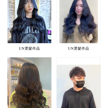
UN燙髮作品
UN燙髮作品