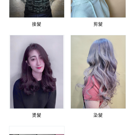
接髮
剪髮
燙髮
染髮