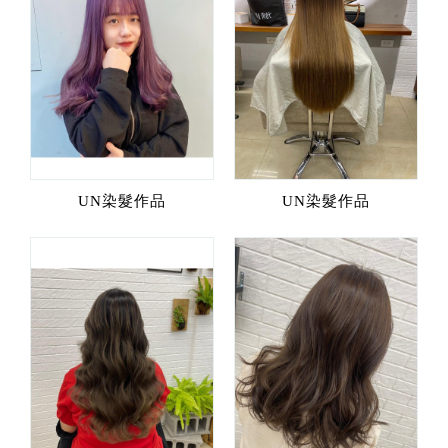
UN染髮作品
UN染髮作品