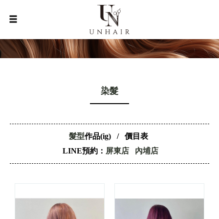
染髮
髮型
作品(ig)
/
價目表
LINE預約
：
屏東店
內埔店