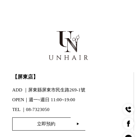
【屏東店】
ADD ｜屏東縣屏東市民生路269-1號
OPEN｜週一~週日 11:00~19:00
TEL ｜
08-7323050
立即預約